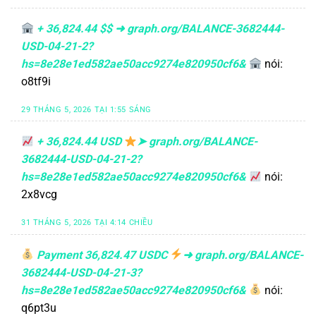
+ 36,824.44 $$ ➜ graph.org/BALANCE-3682444-
USD-04-21-2?
hs=8e28e1ed582ae50acc9274e820950cf6&
nói:
o8tf9i
29 THÁNG 5, 2026 TẠI 1:55 SÁNG
+ 36,824.44 USD
➤ graph.org/BALANCE-
3682444-USD-04-21-2?
hs=8e28e1ed582ae50acc9274e820950cf6&
nói:
2x8vcg
31 THÁNG 5, 2026 TẠI 4:14 CHIỀU
Payment 36,824.47 USDC
➜ graph.org/BALANCE-
3682444-USD-04-21-3?
hs=8e28e1ed582ae50acc9274e820950cf6&
nói:
q6pt3u