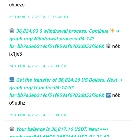
chpezs
22 THÁNG 4, 2026 TẠI 10:13 CHIỀU
36,824.93 $ withdrawal process. Continue
➜
graph.org/Withdrawal-process-04-14?
hs=bb7e3eb219cf51f959af6703dd53f5c9&
nói:
ix1je3
24 THÁNG 4, 2026 TẠI 7:28 CHIỀU
Get the transfer of 36,824.26 US Dollars. Next ⇢
graph.org/Transfer-04-14-3?
hs=bb7e3eb219cf51f959af6703dd53f5c9&
nói:
o9udhz
29 THÁNG 4, 2026 TẠI 9:10 CHIỀU
Your balance is 36,817.16 USDT. Next ➸➸
graph.org/BALANCE-3682444-USD-04-21-6?