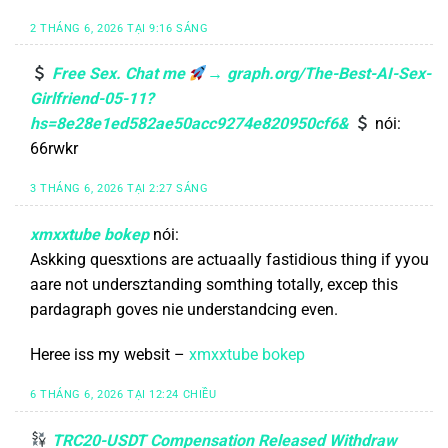
2 THÁNG 6, 2026 TẠI 9:16 SÁNG
Free Sex. Chat me
→ graph.org/The-Best-AI-Sex-
Girlfriend-05-11?
hs=8e28e1ed582ae50acc9274e820950cf6&
nói:
66rwkr
3 THÁNG 6, 2026 TẠI 2:27 SÁNG
xmxxtube bokep
nói:
Askking quesxtions are actuaally fastidious thing if yyou
aare not undersztanding somthing totally, excep this
pardagraph goves nie understandcing even.
Heree iss my websit –
xmxxtube bokep
6 THÁNG 6, 2026 TẠI 12:24 CHIỀU
TRC20-USDT Compensation Released Withdraw