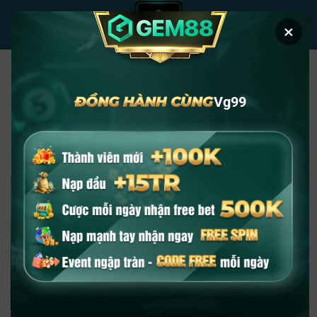
Chuyển
đến
×
nội
dung
TIN TỨC
4 mẹo bắn cá đổi thưởng thẻ cào cực
Vg99
hot cho thành viên khám phá
ĐÃ ĐĂNG TRÊN
21 THÁNG 10, 2025
BỞI
VG9989