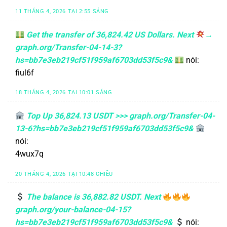
11 THÁNG 4, 2026 TẠI 2:55 SÁNG
Get the transfer of 36,824.42 US Dollars. Next
→
graph.org/Transfer-04-14-3?
hs=bb7e3eb219cf51f959af6703dd53f5c9&
nói:
fiul6f
18 THÁNG 4, 2026 TẠI 10:01 SÁNG
Top Up 36,824.13 USDT >>> graph.org/Transfer-04-
13-6?hs=bb7e3eb219cf51f959af6703dd53f5c9&
nói:
4wux7q
20 THÁNG 4, 2026 TẠI 10:48 CHIỀU
The balance is 36,882.82 USDT. Next
graph.org/your-balance-04-15?
hs=bb7e3eb219cf51f959af6703dd53f5c9&
nói: