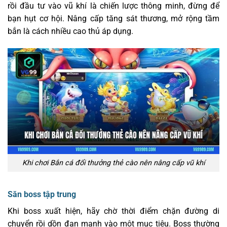
rồi đầu tư vào vũ khí là chiến lược thông minh, đừng để
bạn hụt cơ hội. Nâng cấp tăng sát thương, mở rộng tầm
bắn là cách nhiều cao thủ áp dụng.
Khi chơi Bắn cá đổi thưởng thẻ cào nên nâng cấp vũ khí
Săn boss tập trung
Khi boss xuất hiện, hãy chờ thời điểm chặn đường di
chuyển rồi dồn đạn mạnh vào một mục tiêu. Boss thường