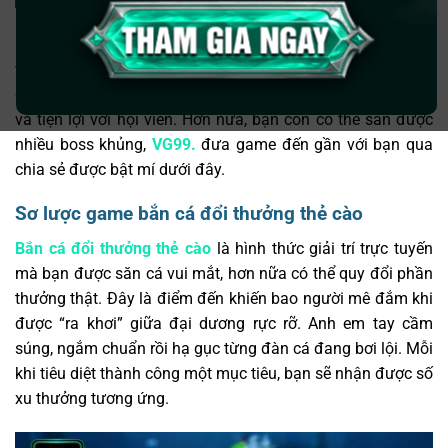
Bắn cá đổi thưởng thẻ cào
là một trong những sản phẩm
vô cùng chất lượng được nhiều người yêu thích. Game có
cơ chế thanh toán linh hoạt qua thẻ, nên cực kỳ thân thiện
và tiện lợi với hội viên. Hơn nữa, bạn còn có thể săn được
nhiều boss khủng,
VG99.
đưa game đến gần với bạn qua
chia sẻ được bật mí dưới đây.
Sơ lược game bắn cá đổi thưởng thẻ cào
Bắn cá đổi thưởng thẻ cào
là hình thức giải trí trực tuyến
mà bạn được săn cá vui mắt, hơn nữa có thể quy đổi phần
thưởng thật. Đây là điểm đến khiến bao người mê đắm khi
được “ra khơi” giữa đại dương rực rỡ. Anh em tay cầm
súng, ngắm chuẩn rồi hạ gục từng đàn cá đang bơi lội. Mỗi
khi tiêu diệt thành công một mục tiêu, bạn sẽ nhận được số
xu thưởng tương ứng.