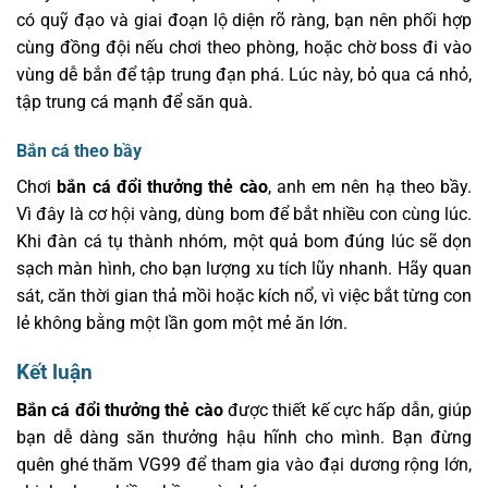
có quỹ đạo và giai đoạn lộ diện rõ ràng, bạn nên phối hợp
cùng đồng đội nếu chơi theo phòng, hoặc chờ boss đi vào
vùng dễ bắn để tập trung đạn phá. Lúc này, bỏ qua cá nhỏ,
tập trung cá mạnh để săn quà.
Bắn cá theo bầy
Chơi
bắn cá đổi thưởng thẻ cào
, anh em nên hạ theo bầy.
Vì đây là cơ hội vàng, dùng bom để bắt nhiều con cùng lúc.
Khi đàn cá tụ thành nhóm, một quả bom đúng lúc sẽ dọn
sạch màn hình, cho bạn lượng xu tích lũy nhanh. Hãy quan
sát, căn thời gian thả mồi hoặc kích nổ, vì việc bắt từng con
lẻ không bằng một lần gom một mẻ ăn lớn.
Kết luận
Bắn cá đổi thưởng thẻ cào
được thiết kế cực hấp dẫn, giúp
bạn dễ dàng săn thưởng hậu hĩnh cho mình. Bạn đừng
quên ghé thăm VG99 để tham gia vào đại dương rộng lớn,