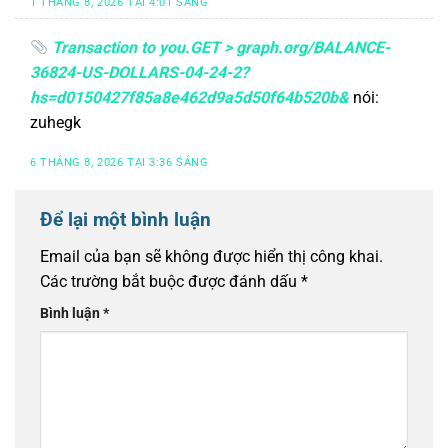
1 THÁNG 8, 2026 TẠI 4:01 SÁNG
Transaction to you.GET > graph.org/BALANCE-
36824-US-DOLLARS-04-24-2?
hs=d0150427f85a8e462d9a5d50f64b520b&
nói:
zuhegk
6 THÁNG 8, 2026 TẠI 3:36 SÁNG
Để lại một bình luận
Email của bạn sẽ không được hiển thị công khai.
Các trường bắt buộc được đánh dấu
*
Bình luận
*