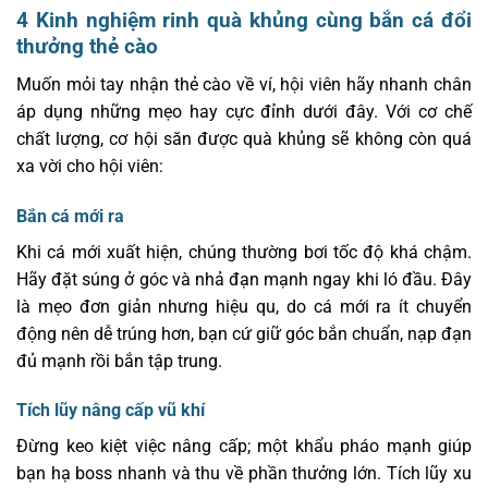
4 Kinh nghiệm rinh quà khủng cùng bắn cá đổi
thưởng thẻ cào
Muốn mỏi tay nhận thẻ cào về ví, hội viên hãy nhanh chân
áp dụng những mẹo hay cực đỉnh dưới đây. Với cơ chế
chất lượng, cơ hội săn được quà khủng sẽ không còn quá
xa vời cho hội viên:
Bắn cá mới ra
Khi cá mới xuất hiện, chúng thường bơi tốc độ khá chậm.
Hãy đặt súng ở góc và nhả đạn mạnh ngay khi ló đầu. Đây
là mẹo đơn giản nhưng hiệu qu, do cá mới ra ít chuyển
động nên dễ trúng hơn, bạn cứ giữ góc bắn chuẩn, nạp đạn
đủ mạnh rồi bắn tập trung.
Tích lũy nâng cấp vũ khí
Đừng keo kiệt việc nâng cấp; một khẩu pháo mạnh giúp
bạn hạ boss nhanh và thu về phần thưởng lớn. Tích lũy xu