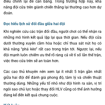
điều chỉnh lại để cân bằng. Trong trường hợp này, khả
năng đội cửa trên giành chiến thắng lại thường cao hơn dự
đoán.
Đọc hiểu lịch sử đối đầu giữa hai đội
Khi nghiên cứu các trận đối đầu, người chơi có thể nhận ra
những mô hình kết quả lặp lại qua thời gian. Nếu đội cửa
dưới thường xuyên cầm hòa hoặc chỉ thua sát nút họ có
khả năng “phá kèo” rất cao trong trận tới. Ngược lại, nếu
đội mạnh luôn chiếm ưu thế rõ ràng cả về tỉ số lẫn thế trận,
việc theo cửa trên sẽ an toàn hơn.
Các cao thủ khuyên nên xem lại ít nhất 5 trận gần nhất
giữa hai đội để đánh giá phong độ, tâm lý và chiến thuật
thường dùng. Những yếu tố nhỏ như đội hình ra sân, vị trí
ngôi sao chủ lực hoặc thay đổi HLV cũng có thể ảnh hưởng
đáng kể đến kết quả chung cuộc.