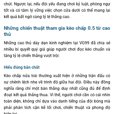
chút. Ngược lại, nếu đội yếu đang chơi kỷ luật, phòng ngự
tốt và có tâm lý vững việc chọn cửa dưới có thể mang lại
kết quả bất ngờ cùng tỷ lệ thắng cao.
Những chiến thuật tham gia kèo chấp 0.5 từ cao
thủ
Những cao thủ dày dạn kinh nghiệm tại VG99 đã chia sẻ
nhiều bí quyết quý giá giúp người chơi đọc kèo chuẩn và
tăng tỷ lệ chiến thắng vượt trội:
Hiểu đúng bản chất
Kèo chấp nửa trái thường xuất hiện ở những trận đấu có
sự chênh lệch nhẹ về trình độ giữa hai đội. Điều này đồng
nghĩa rằng chỉ một bàn thắng duy nhất cũng đủ để định
đoạt kết quả thắng thua. Vì thế, người chơi cần có cái nhìn
toàn diện, không chỉ dựa vào danh tiếng của đội bóng mà
phải phân tích cặn kẽ lối chơi, chiến thuật và phong độ
hiện tại.