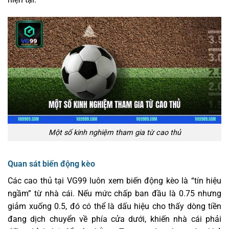
Một số kinh nghiệm tham gia từ cao thủ
Quan sát biến động kèo
Các cao thủ tại VG99 luôn xem biến động kèo là “tín hiệu
ngầm” từ nhà cái. Nếu mức chấp ban đầu là 0.75 nhưng
giảm xuống 0.5, đó có thể là dấu hiệu cho thấy dòng tiền
đang dịch chuyển về phía cửa dưới, khiến nhà cái phải