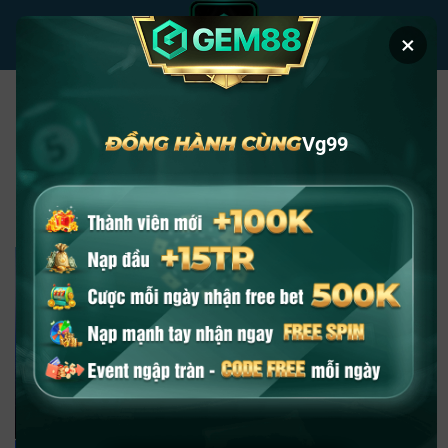
Chuyển
đến
×
nội
dung
THỂ THAO
Kèo Chấp 0.5 – Cách Hiểu Chuẩn & Bí
Vg99
Quyết Đặt Cược Hiệu Quả
ĐÃ ĐĂNG TRÊN
21 THÁNG 10, 2025
BỞI
VG9989