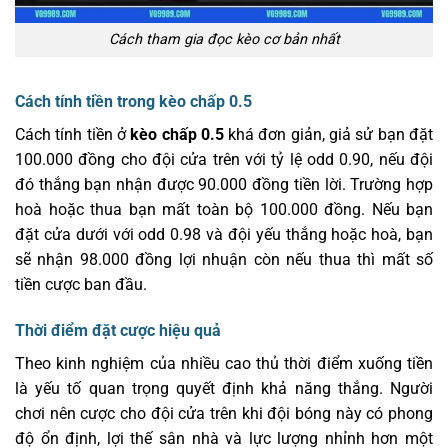
Cách tham gia đọc kèo cơ bản nhất
Cách tính tiền trong kèo chấp 0.5
Cách tính tiền ở
kèo chấp 0.5
khá đơn giản, giả sử bạn đặt
100.000 đồng cho đội cửa trên với tỷ lệ odd 0.90, nếu đội
đó thắng bạn nhận được 90.000 đồng tiền lời. Trường hợp
hoà hoặc thua bạn mất toàn bộ 100.000 đồng. Nếu bạn
đặt cửa dưới với odd 0.98 và đội yếu thắng hoặc hoà, bạn
sẽ nhận 98.000 đồng lợi nhuận còn nếu thua thì mất số
tiền cược ban đầu.
Thời điểm đặt cược hiệu quả
Theo kinh nghiệm của nhiều cao thủ thời điểm xuống tiền
là yếu tố quan trọng quyết định khả năng thắng. Người
chơi nên cược cho đội cửa trên khi đội bóng này có phong
độ ổn định, lợi thế sân nhà và lực lượng nhỉnh hơn một