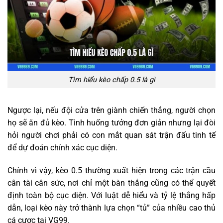
Tìm hiểu kèo chấp 0.5 là gì
Ngược lại, nếu đội cửa trên giành chiến thắng, người chọn
họ sẽ ăn đủ kèo. Tình huống tưởng đơn giản nhưng lại đòi
hỏi người chơi phải có con mắt quan sát trận đấu tinh tế
để dự đoán chính xác cục diện.
Chính vì vậy, kèo 0.5 thường xuất hiện trong các trận cầu
cân tài cân sức, nơi chỉ một bàn thắng cũng có thể quyết
định toàn bộ cục diện. Với luật dễ hiểu và tỷ lệ thắng hấp
dẫn, loại kèo này trở thành lựa chọn “tủ” của nhiều cao thủ
cá cược tại VG99.