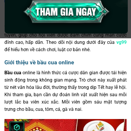
Bầu cua
là game dân gian có từ rất lâu, luôn tạo nên bầu
không khí sôi động với lượng người tham gia đông đảo.
Trò chơi này nhanh chóng có mặt ở các nền tảng trực
tuyến, giúp cho hội viên được đắm chìm cùng màn cược
đỉnh cao, hấp dẫn. Theo dõi nội dung dưới đây của
vg99
để hiểu hơn về cách chơi, luật cơ bản nhé.
Giới thiệu về bầu cua online
Bầu cua
online là hình thức cá cược dân gian được tái hiện
sinh động trong không gian mạng. Trò chơi này xuất phát
từ nét văn hóa lâu đời, thường thấy trong dịp Tết hay lễ hội.
Khi tham gia, bạn cần dự đoán linh vật xuất hiện sau mỗi
lượt lắc ba viên xúc xắc. Mỗi viên gồm sáu mặt tượng
trưng cho bầu, cua, tôm, cá, gà và nai.