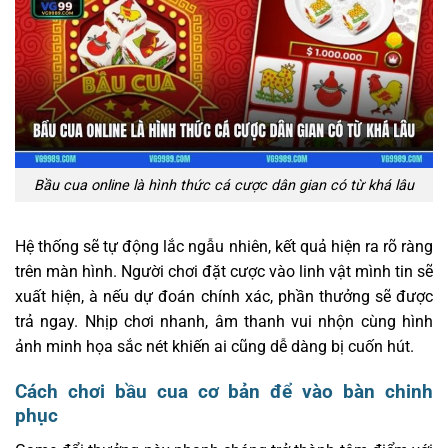
Bầu cua online là hình thức cá cược dân gian có từ khá lâu
Hệ thống sẽ tự động lắc ngẫu nhiên, kết quả hiện ra rõ ràng
trên màn hình. Người chơi đặt cược vào linh vật mình tin sẽ
xuất hiện, à nếu dự đoán chính xác, phần thưởng sẽ được
trả ngay. Nhịp chơi nhanh, âm thanh vui nhộn cùng hình
ảnh minh họa sắc nét khiến ai cũng dễ dàng bị cuốn hút.
Cách chơi bầu cua cơ bản để vào bàn chinh
phục