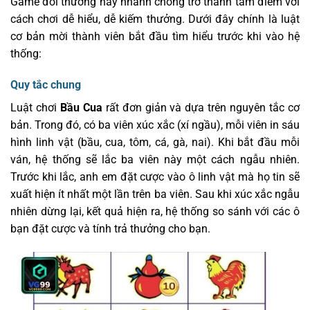
Game đổi thưởng này nhanh chóng trở thành tâm điểm với
cách chơi dễ hiểu, dễ kiếm thưởng. Dưới đây chính là luật
cơ bản mời thành viên bắt đầu tìm hiểu trước khi vào hệ
thống:
Quy tắc chung
Luật chơi
Bầu Cua
rất đơn giản và dựa trên nguyên tắc cơ
bản. Trong đó, có ba viên xúc xắc (xí ngầu), mỗi viên in sáu
hình linh vật (bầu, cua, tôm, cá, gà, nai). Khi bắt đầu mỗi
ván, hệ thống sẽ lắc ba viên này một cách ngẫu nhiên.
Trước khi lắc, anh em đặt cược vào ô linh vật mà họ tin sẽ
xuất hiện ít nhất một lần trên ba viên. Sau khi xúc xắc ngẫu
nhiên dừng lại, kết quả hiện ra, hệ thống so sánh với các ô
bạn đặt cược và tính trả thưởng cho bạn.