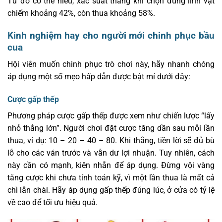
Từ đó có thể hiểu, xác suất thắng khi chọn đúng linh vật
chiếm khoảng 42%, còn thua khoảng 58%.
Kinh nghiệm hay cho người mới chinh phục bầu
cua
Hội viên muốn chinh phục trò chơi này, hãy nhanh chóng
áp dụng một số mẹo hấp dẫn được bật mí dưới đây:
Cược gấp thếp
Phương pháp cược gấp thếp được xem như chiến lược “lấy
nhỏ thắng lớn”. Người chơi đặt cược tăng dần sau mỗi lần
thua, ví dụ: 10 – 20 – 40 – 80. Khi thắng, tiền lời sẽ đủ bù
lỗ cho các ván trước và vẫn dư lợi nhuận. Tuy nhiên, cách
này cần có mạnh, kiên nhẫn để áp dụng. Đừng vội vàng
tăng cược khi chưa tính toán kỹ, vì một lần thua là mất cả
chì lẫn chài. Hãy áp dụng gấp thếp đúng lúc, ở cửa có tỷ lệ
về cao để tối ưu hiệu quả.