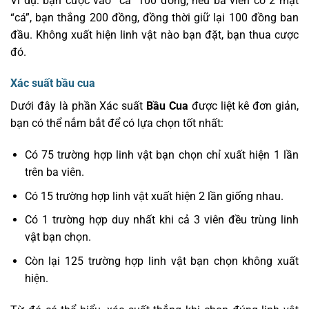
Ví dụ: bạn cược vào “cá” 100 đồng, nếu ba viên có 2 mặt
“cá”, bạn thắng 200 đồng, đồng thời giữ lại 100 đồng ban
đầu. Không xuất hiện linh vật nào bạn đặt, bạn thua cược
đó.
Xác suất bầu cua
Dưới đây là phần Xác suất
Bầu Cua
được liệt kê đơn giản,
bạn có thể nắm bắt để có lựa chọn tốt nhất:
Có 75 trường hợp linh vật bạn chọn chỉ xuất hiện 1 lần
trên ba viên.
Có 15 trường hợp linh vật xuất hiện 2 lần giống nhau.
Có 1 trường hợp duy nhất khi cả 3 viên đều trùng linh
vật bạn chọn.
Còn lại 125 trường hợp linh vật bạn chọn không xuất
hiện.