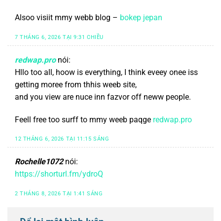
Alsoo visiit mmy webb blog –
bokep jepan
7 THÁNG 6, 2026 TẠI 9:31 CHIỀU
redwap.pro
nói:
Hllo too all, hoow is everything, I think eveey onee iss
getting moree from thhis weeb site,
and you view are nuce inn fazvor off neww people.
Feell free too surff to mmy weeb paqge
redwap.pro
12 THÁNG 6, 2026 TẠI 11:15 SÁNG
Rochelle1072
nói:
https://shorturl.fm/ydroQ
2 THÁNG 8, 2026 TẠI 1:41 SÁNG