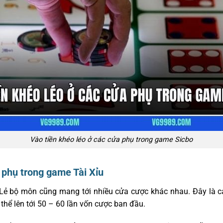
Vào tiền khéo léo ở các cửa phụ trong game Sicbo
 phụ trong game Tài Xỉu
, Lẻ bộ môn cũng mang tới nhiều cửa cược khác nhau. Đây là c
 thể lên tới 50 – 60 lần vốn cược ban đầu.