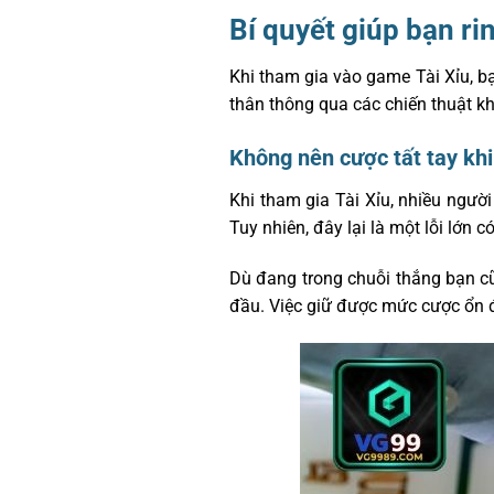
Bí quyết giúp bạn ri
Khi tham gia vào game Tài Xỉu, b
thân thông qua các chiến thuật k
Không nên cược tất tay kh
Khi tham gia Tài Xỉu, nhiều người
Tuy nhiên, đây lại là một lỗi lớn 
Dù đang trong chuỗi thắng bạn c
đầu. Việc giữ được mức cược ổn đị