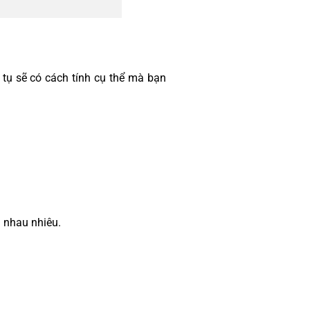
 tụ sẽ có cách tính cụ thể mà bạn
 nhau nhiêu.