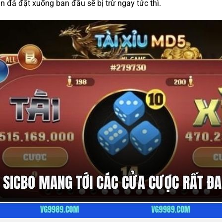
bạn đã đặt xuống ban đầu sẽ bị trừ ngay tức thì.