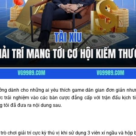
ởng dành cho những ai yêu thích game dân gian đơn giản nhưn
ợc trải nghiệm vào các bàn cược đẳng cấp với trận đấu kịch t
 tôi đã đưa ra nội dung sau.
ò chơi giải trí cực kỳ thú vị khi sử dụng 3 viên xí ngầu và hộp