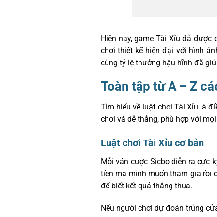
Hiện nay, game Tài Xỉu đã được cu
chơi thiết kế hiện đại với hình 
cùng tỷ lệ thưởng hậu hĩnh đã gi
Toàn tập từ A – Z c
Tìm hiểu về luật chơi Tài Xỉu là 
chơi và dễ thắng, phù hợp với mọi
Luật chơi Tài Xỉu cơ bản
Mỗi ván cược Sicbo diễn ra cực k
tiền mà mình muốn tham gia rồi đ
để biết kết quả thắng thua.
Nếu người chơi dự đoán trúng cửa