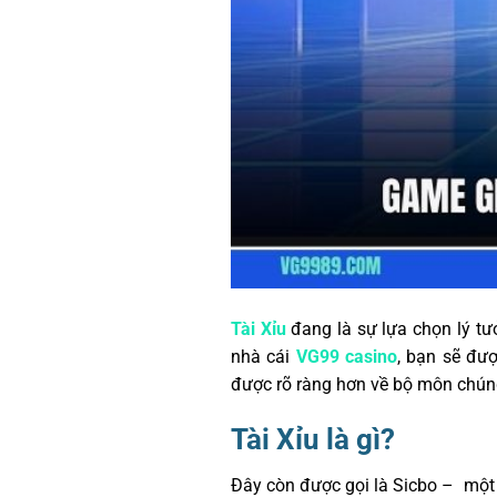
Tài Xỉu
đang là sự lựa chọn lý tư
nhà cái
VG99 casino
, bạn sẽ đư
được rõ ràng hơn về bộ môn chúng
Tài Xỉu là gì?
Đây còn được gọi là Sicbo – một tr