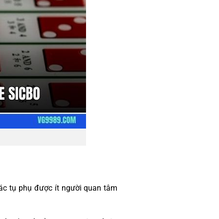
ác tụ phụ được ít người quan tâm