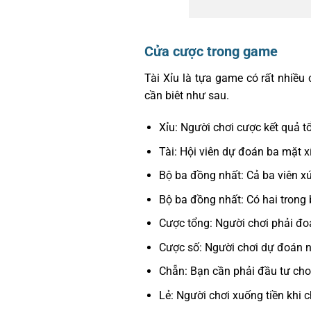
Cửa cược trong game
Tài Xỉu là tựa game có rất nhiều
cần biêt như sau.
Xỉu: Người chơi cược kết quả t
Tài: Hội viên dự đoán ba mặt x
Bộ ba đồng nhất: Cả ba viên xú
Bộ ba đồng nhất: Có hai trong b
Cược tổng: Người chơi phải đo
Cược số: Người chơi dự đoán n
Chẵn: Bạn cần phải đầu tư cho 
Lẻ: Người chơi xuống tiền khi c